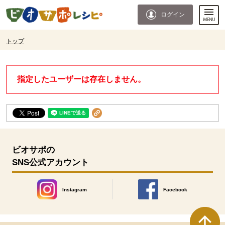
本文へジャンプする。
ページの先頭です。
ログイン
ここからサイト内共通メニューです。
サイト内共通メニューをスキップする
サイト内共通メニューここまで。
ここから現在位置です。
トップ
現在位置ここまで
指定したユーザーは存在しません。
ビオサポの
SNS公式アカウント
Instagram
Facebook
別のウィンドウで開きます。
別のウィンドウで開きます