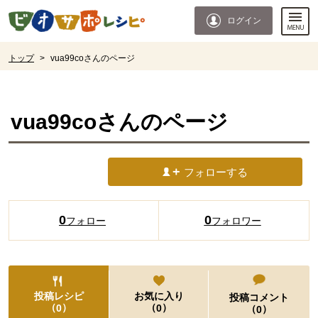
本文へジャンプする。
ページの先頭です。
ログイン
ここからサイト内共通メニューです。
サイト内共通メニューをスキップする
サイト内共通メニューここまで。
ここから現在位置です。
トップ
>
vua99coさんのページ
現在位置ここまで
vua99co
さんのページ
フォローする
0
0
フォロー
フォロワー
投稿レシピ
お気に入り
投稿コメント
（
）
（
）
0
0
（
）
0