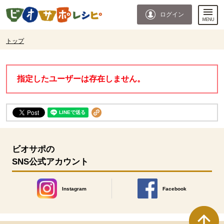
本文へジャンプする。
ページの先頭です。
ログイン
ここからサイト内共通メニューです。
サイト内共通メニューをスキップする
サイト内共通メニューここまで。
ここから現在位置です。
トップ
現在位置ここまで
指定したユーザーは存在しません。
ビオサポの
SNS公式アカウント
Instagram
Facebook
別のウィンドウで開きます。
別のウィンドウで開きます