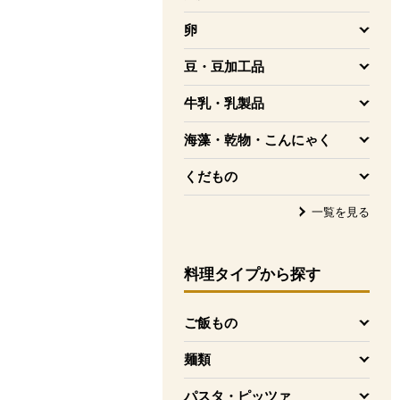
を開く
卵
を開く
豆・豆加工品
を開く
牛乳・乳製品
を開く
海藻・乾物・こんにゃく
を開く
くだもの
を開く
一覧を見る
料理タイプ
から探す
ご飯もの
を開く
麺類
を開く
パスタ・ピッツァ