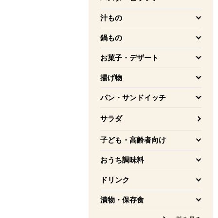
を開く
汁もの
を開く
鍋もの
を開く
お菓子・デザート
を開く
揚げ物
を開く
パン・サンドイッチ
を開く
サラダ
子ども・高齢者向け
を開く
おうち調味料
を開く
ドリンク
を開く
漬物・保存食
を開く