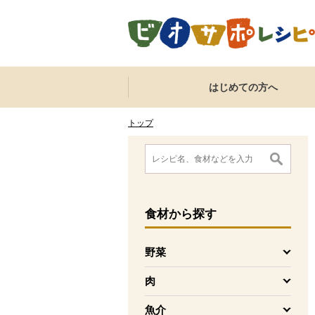
本文へジャンプする。
ページの先頭です。
ここからサイト内共通メニューです。
サイト内共通メニューをスキップする
はじめての方へ
サイト内共通メニューここまで。
ここから現在位置です。
現在位置ここまで
トップ
ここから消費材検索メニューです。
消費材検索メニューここまで。
ここから本文です。
食材
から探す
野菜
を開く
肉
を開く
魚介