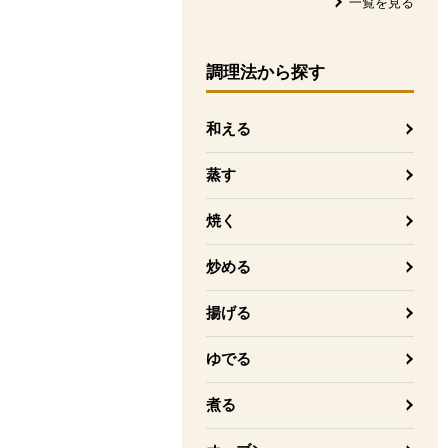
一覧を見る
調理法
から探す
和える
蒸す
焼く
炒める
揚げる
ゆでる
煮る