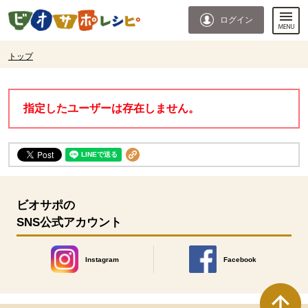
本文へジャンプする。
ページの先頭です。
ログイン
ここからサイト内共通メニューです。
サイト内共通メニューをスキップする
サイト内共通メニューここまで。
ここから現在位置です。
トップ
現在位置ここまで
指定したユーザーは存在しません。
ビオサポの
SNS公式アカウント
Instagram
Facebook
別のウィンドウで開きます。
別のウィンドウで開きます