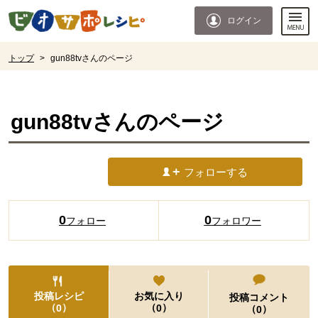
本文へジャンプする。
ページの先頭です。
ログイン
ここからサイト内共通メニューです。
サイト内共通メニューをスキップする
サイト内共通メニューここまで。
ここから現在位置です。
トップ
>
gun88tvさんのページ
現在位置ここまで
gun88tv
さんのページ
フォローする
0
0
フォロー
フォロワー
投稿レシピ
お気に入り
投稿コメント
（
）
（
）
0
0
（
）
0