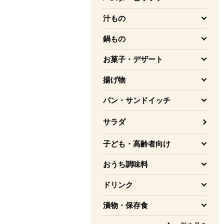
を開く
汁もの
を開く
鍋もの
を開く
お菓子・デザート
を開く
揚げ物
を開く
パン・サンドイッチ
を開く
サラダ
子ども・高齢者向け
を開く
おうち調味料
を開く
ドリンク
を開く
漬物・保存食
を開く