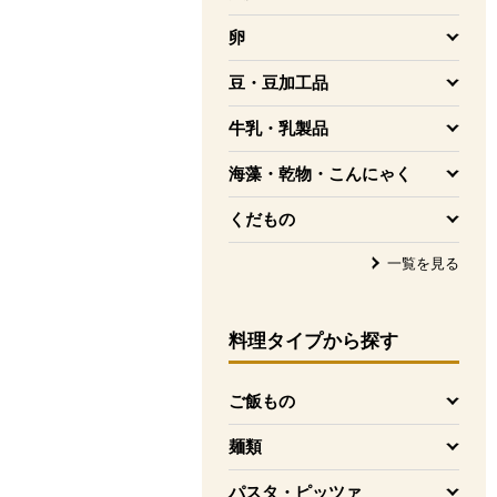
を開く
卵
を開く
豆・豆加工品
を開く
牛乳・乳製品
を開く
海藻・乾物・こんにゃく
を開く
くだもの
を開く
一覧を見る
料理タイプ
から探す
ご飯もの
を開く
麺類
を開く
パスタ・ピッツァ