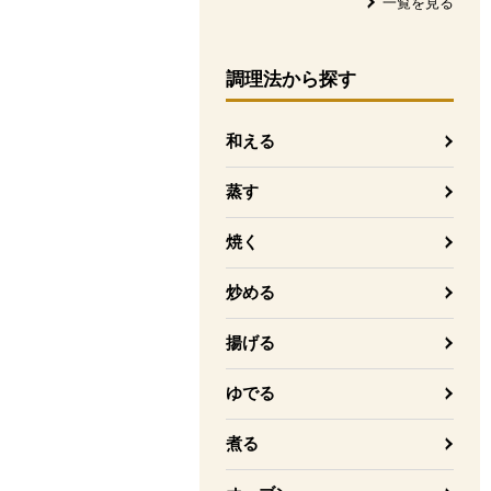
一覧を見る
調理法
から探す
和える
蒸す
焼く
炒める
揚げる
ゆでる
煮る