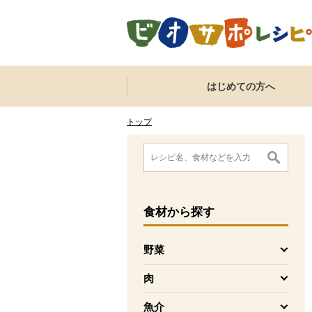
本文へジャンプする。
ページの先頭です。
ここからサイト内共通メニューです。
サイト内共通メニューをスキップする
はじめての方へ
サイト内共通メニューここまで。
ここから現在位置です。
現在位置ここまで
トップ
ここから消費材検索メニューです。
消費材検索メニューここまで。
ここから本文です。
食材
から探す
野菜
を開く
肉
を開く
魚介