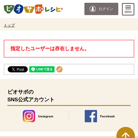
本文へジャンプする。
ページの先頭です。
ログイン
ここからサイト内共通メニューです。
サイト内共通メニューをスキップする
サイト内共通メニューここまで。
ここから現在位置です。
トップ
現在位置ここまで
指定したユーザーは存在しません。
ビオサポの
SNS公式アカウント
Instagram
Facebook
別のウィンドウで開きます。
別のウィンドウで開きます