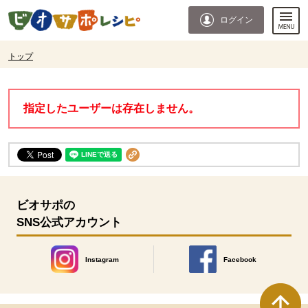
本文へジャンプする。
ページの先頭です。
ログイン
ここからサイト内共通メニューです。
サイト内共通メニューをスキップする
サイト内共通メニューここまで。
ここから現在位置です。
トップ
現在位置ここまで
指定したユーザーは存在しません。
ビオサポの
SNS公式アカウント
Instagram
Facebook
別のウィンドウで開きます。
別のウィンドウで開きます