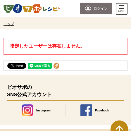
本文へジャンプする。
ページの先頭です。
ログイン
ここからサイト内共通メニューです。
サイト内共通メニューをスキップする
サイト内共通メニューここまで。
ここから現在位置です。
トップ
現在位置ここまで
指定したユーザーは存在しません。
ビオサポの
SNS公式アカウント
Instagram
Facebook
別のウィンドウで開きます。
別のウィンドウで開きます