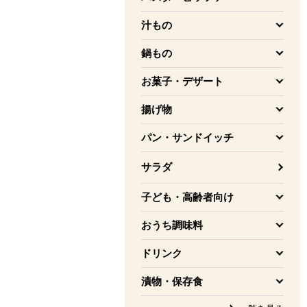
を開く
汁もの
を開く
鍋もの
を開く
お菓子・デザート
を開く
揚げ物
を開く
パン・サンドイッチ
を開く
サラダ
子ども・高齢者向け
を開く
おうち調味料
を開く
ドリンク
を開く
漬物・保存食
を開く