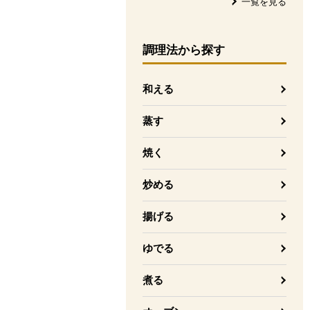
一覧を見る
調理法
から探す
和える
蒸す
焼く
炒める
揚げる
ゆでる
煮る