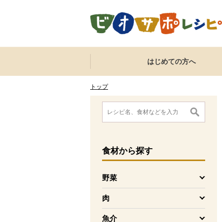
本文へジャンプする。
ページの先頭です。
ここからサイト内共通メニューです。
サイト内共通メニューをスキップする
はじめての方へ
サイト内共通メニューここまで。
ここから現在位置です。
現在位置ここまで
トップ
ここから消費材検索メニューです。
消費材検索メニューここまで。
ここから本文です。
食材
から探す
野菜
を開く
肉
を開く
魚介