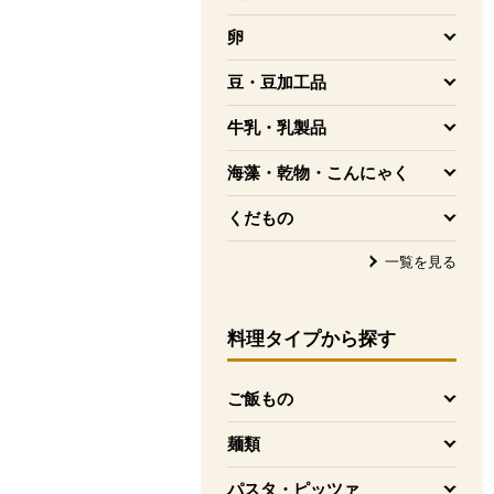
を開く
卵
を開く
豆・豆加工品
を開く
牛乳・乳製品
を開く
海藻・乾物・こんにゃく
を開く
くだもの
を開く
一覧を見る
料理タイプ
から探す
ご飯もの
を開く
麺類
を開く
パスタ・ピッツァ