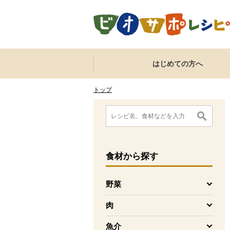
本文へジャンプする。
ページの先頭です。
ここからサイト内共通メニューです。
サイト内共通メニューをスキップする
はじめての方へ
サイト内共通メニューここまで。
ここから現在位置です。
現在位置ここまで
トップ
ここから消費材検索メニューです。
消費材検索メニューここまで。
ここから本文です。
食材
から探す
野菜
を開く
肉
を開く
魚介