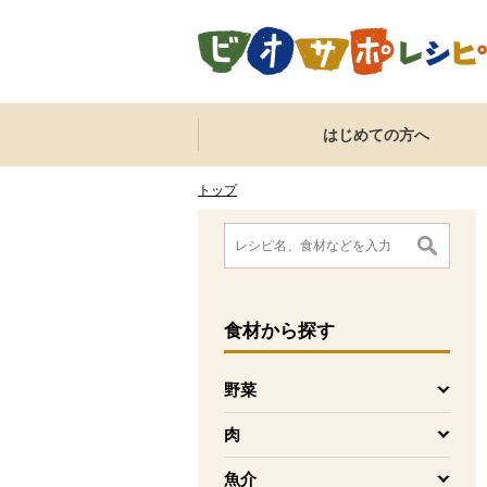
本文へジャンプする。
ページの先頭です。
ここからサイト内共通メニューです。
サイト内共通メニューをスキップする
はじめての方へ
サイト内共通メニューここまで。
ここから現在位置です。
現在位置ここまで
トップ
ここから消費材検索メニューです。
消費材検索メニューここまで。
ここから本文です。
食材
から探す
野菜
を開く
肉
を開く
魚介