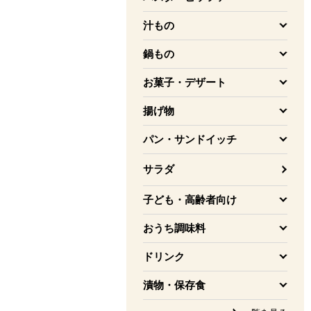
を開く
汁もの
を開く
鍋もの
を開く
お菓子・デザート
を開く
揚げ物
を開く
パン・サンドイッチ
を開く
サラダ
子ども・高齢者向け
を開く
おうち調味料
を開く
ドリンク
を開く
漬物・保存食
を開く