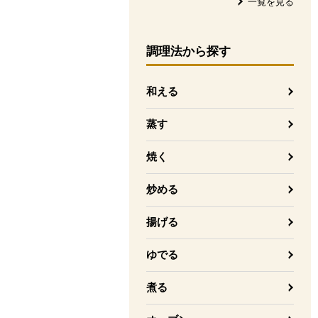
一覧を見る
調理法
から探す
和える
蒸す
焼く
炒める
揚げる
ゆでる
煮る