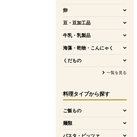
を開く
卵
を開く
豆・豆加工品
を開く
牛乳・乳製品
を開く
海藻・乾物・こんにゃく
を開く
くだもの
を開く
一覧を見る
料理タイプ
から探す
ご飯もの
を開く
麺類
を開く
パスタ・ピッツァ