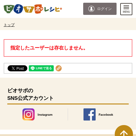
本文へジャンプする。
ページの先頭です。
ログイン
ここからサイト内共通メニューです。
サイト内共通メニューをスキップする
サイト内共通メニューここまで。
ここから現在位置です。
トップ
現在位置ここまで
指定したユーザーは存在しません。
ビオサポの
SNS公式アカウント
Instagram
Facebook
別のウィンドウで開きます。
別のウィンドウで開きます