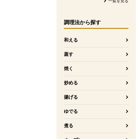
一覧を見る
調理法
から探す
和える
蒸す
焼く
炒める
揚げる
ゆでる
煮る