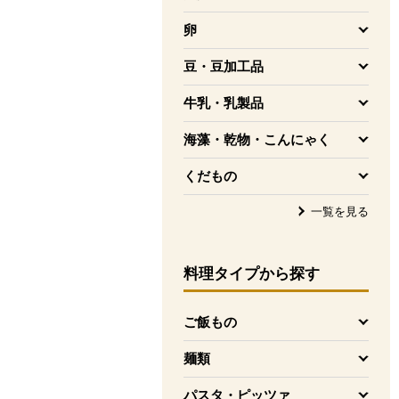
を開く
卵
を開く
豆・豆加工品
を開く
牛乳・乳製品
を開く
海藻・乾物・こんにゃく
を開く
くだもの
を開く
一覧を見る
料理タイプ
から探す
ご飯もの
を開く
麺類
を開く
パスタ・ピッツァ