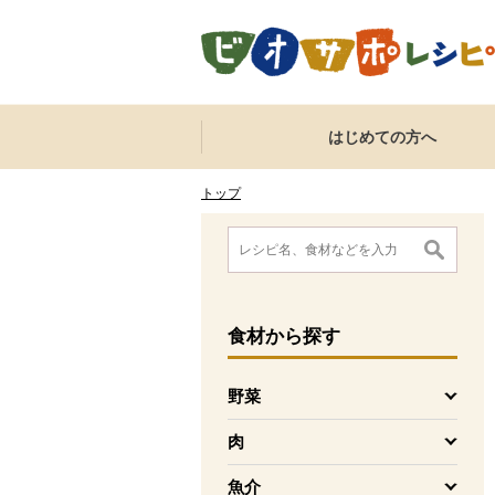
本文へジャンプする。
ページの先頭です。
ここからサイト内共通メニューです。
サイト内共通メニューをスキップする
はじめての方へ
サイト内共通メニューここまで。
ここから現在位置です。
現在位置ここまで
トップ
ここから消費材検索メニューです。
消費材検索メニューここまで。
ここから本文です。
食材
から探す
野菜
を開く
肉
を開く
魚介