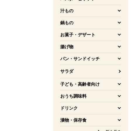
を開く
汁もの
を開く
鍋もの
を開く
お菓子・デザート
を開く
揚げ物
を開く
パン・サンドイッチ
を開く
サラダ
子ども・高齢者向け
を開く
おうち調味料
を開く
ドリンク
を開く
漬物・保存食
を開く