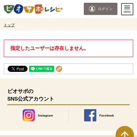
本文へジャンプする。
ページの先頭です。
ログイン
ここからサイト内共通メニューです。
サイト内共通メニューをスキップする
サイト内共通メニューここまで。
ここから現在位置です。
トップ
現在位置ここまで
指定したユーザーは存在しません。
ビオサポの
SNS公式アカウント
Instagram
Facebook
別のウィンドウで開きます。
別のウィンドウで開きます