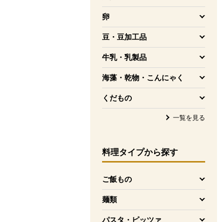
を開く
卵
を開く
豆・豆加工品
を開く
牛乳・乳製品
を開く
海藻・乾物・こんにゃく
を開く
くだもの
を開く
一覧を見る
料理タイプ
から探す
ご飯もの
を開く
麺類
を開く
パスタ・ピッツァ