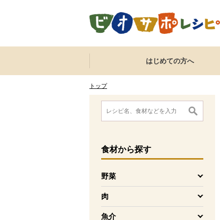
本文へジャンプする。
ページの先頭です。
ここからサイト内共通メニューです。
サイト内共通メニューをスキップする
はじめての方へ
サイト内共通メニューここまで。
ここから現在位置です。
現在位置ここまで
トップ
ここから消費材検索メニューです。
消費材検索メニューここまで。
ここから本文です。
食材
から探す
野菜
を開く
肉
を開く
魚介