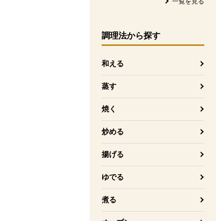
一覧を見る
調理法
から探す
和える
蒸す
焼く
炒める
揚げる
ゆでる
煮る