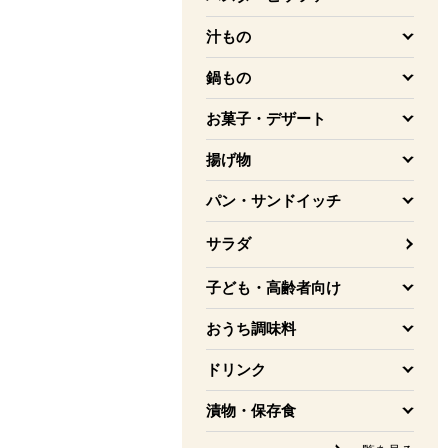
を開く
汁もの
を開く
鍋もの
を開く
お菓子・デザート
を開く
揚げ物
を開く
パン・サンドイッチ
を開く
サラダ
子ども・高齢者向け
を開く
おうち調味料
を開く
ドリンク
を開く
漬物・保存食
を開く