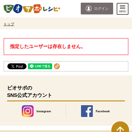
本文へジャンプする。
ページの先頭です。
ログイン
ここからサイト内共通メニューです。
サイト内共通メニューをスキップする
サイト内共通メニューここまで。
ここから現在位置です。
トップ
現在位置ここまで
指定したユーザーは存在しません。
ビオサポの
SNS公式アカウント
Instagram
Facebook
別のウィンドウで開きます。
別のウィンドウで開きます