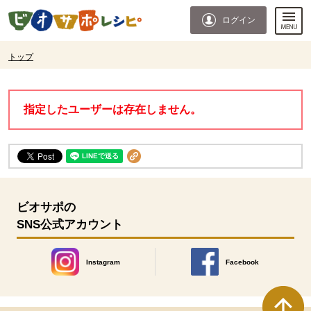
本文へジャンプする。
ページの先頭です。
ログイン
ここからサイト内共通メニューです。
サイト内共通メニューをスキップする
サイト内共通メニューここまで。
ここから現在位置です。
トップ
現在位置ここまで
指定したユーザーは存在しません。
ビオサポの
SNS公式アカウント
Instagram
Facebook
別のウィンドウで開きます。
別のウィンドウで開きます