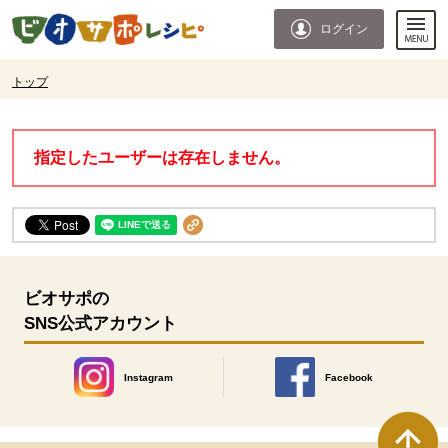
本文へジャンプする。
ページの先頭です。
ログイン
ここからサイト内共通メニューです。
サイト内共通メニューをスキップする
サイト内共通メニューここまで。
ここから現在位置です。
トップ
現在位置ここまで
指定したユーザーは存在しません。
ビオサポの
SNS公式アカウント
Instagram
Facebook
別のウィンドウで開きます。
別のウィンドウで開きます