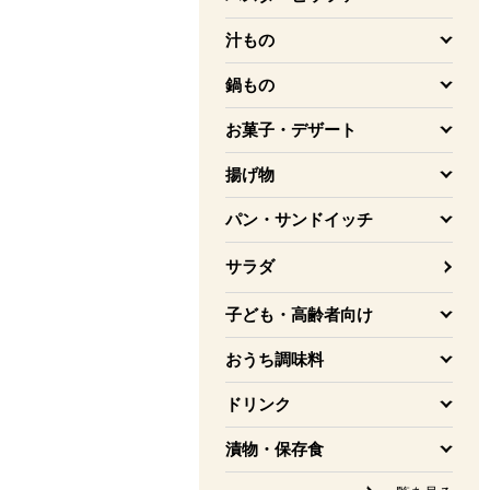
を開く
汁もの
を開く
鍋もの
を開く
お菓子・デザート
を開く
揚げ物
を開く
パン・サンドイッチ
を開く
サラダ
子ども・高齢者向け
を開く
おうち調味料
を開く
ドリンク
を開く
漬物・保存食
を開く