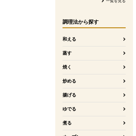
一覧を見る
調理法
から探す
和える
蒸す
焼く
炒める
揚げる
ゆでる
煮る