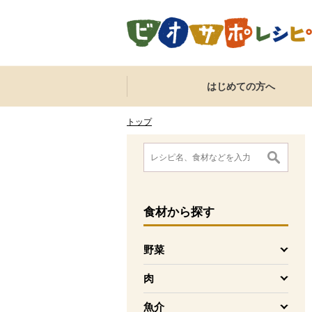
本文へジャンプする。
ページの先頭です。
ここからサイト内共通メニューです。
サイト内共通メニューをスキップする
はじめての方へ
サイト内共通メニューここまで。
ここから現在位置です。
現在位置ここまで
トップ
ここから消費材検索メニューです。
消費材検索メニューここまで。
ここから本文です。
食材
から探す
野菜
を開く
肉
を開く
魚介