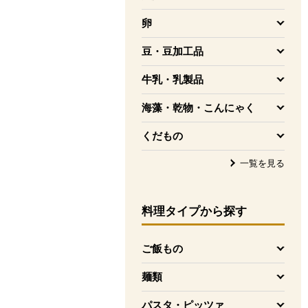
を開く
卵
を開く
豆・豆加工品
を開く
牛乳・乳製品
を開く
海藻・乾物・こんにゃく
を開く
くだもの
を開く
一覧を見る
料理タイプ
から探す
ご飯もの
を開く
麺類
を開く
パスタ・ピッツァ