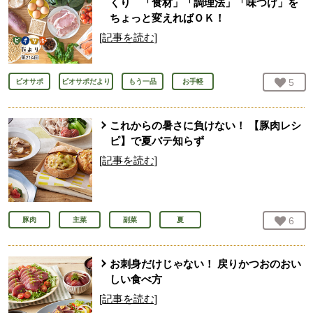
くり 「食材」「調理法」「味つけ」を
ちょっと変えればＯＫ！
[記事を読む]
お気
5
人
ビオサポ
ビオサポだより
もう一品
お手軽
これからの暑さに負けない！ 【豚肉レシ
ピ】で夏バテ知らず
[記事を読む]
お気
6
人
豚肉
主菜
副菜
夏
お刺身だけじゃない！ 戻りかつおのおい
しい食べ方
[記事を読む]