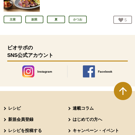
お気
5
人
主菜
副菜
夏
かつお
ビオサポの
SNS公式アカウント
Instagram
Facebook
別のウィンドウで開きます。
別のウィンドウで開きます
本文ここまで。
ここから共通フッターメニューです。
レシピ
連載コラム
新規会員登録
はじめての方へ
レシピを投稿する
キャンペーン・イベント