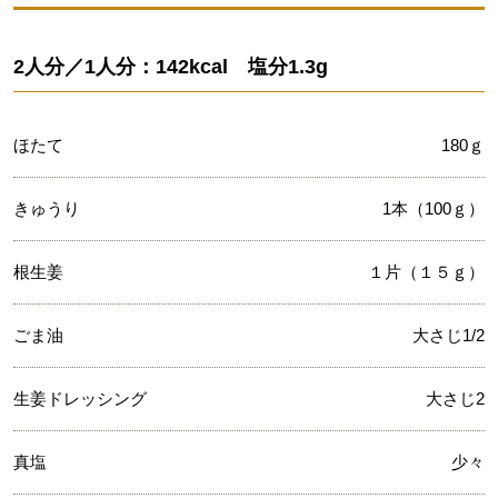
2人分／1人分：142kcal 塩分1.3g
ほたて
180ｇ
きゅうり
1本（100ｇ）
根生姜
１片（１５ｇ）
ごま油
大さじ1/2
生姜ドレッシング
大さじ2
真塩
少々