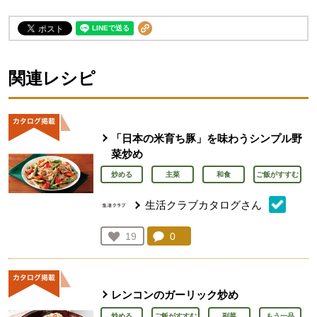
関連レシピ
「日本の米育ち豚」を味わうシンプル野
菜炒め
炒める
主菜
和食
ご飯がすすむ
生活クラブカタログさん
コメント：
0
件。コメントを見る。
お気に入り登録：
19
人が登録
レンコンのガーリック炒め
炒める
ご飯がすすむ
副菜
もう一品