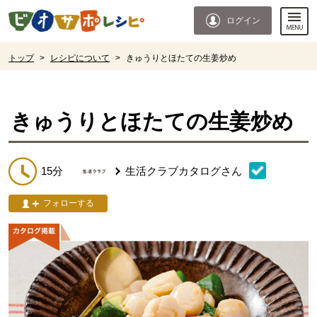
本文へジャンプする。
ページの先頭です。
ログイン
ここからサイト内共通メニューです。
サイト内共通メニューをスキップする
サイト内共通メニューここまで。
ここから現在位置です。
トップ
>
レシピについて
>
きゅうりとほたての生姜炒め
現在位置ここまで
きゅうりとほたての生姜炒め
15分
生活クラブカタログ
さん
フォローする