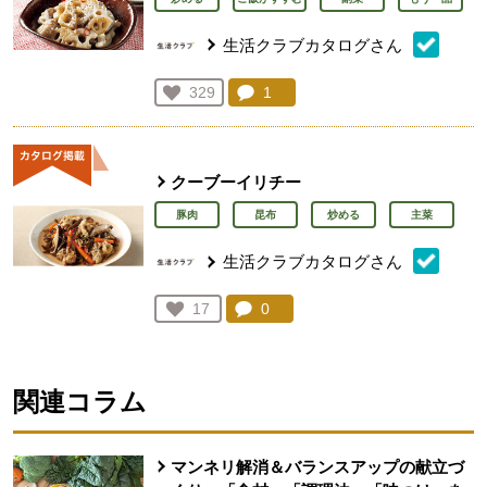
生活クラブカタログさん
コメント：
1
件。コメントを見る。
お気に入り登録：
329
人が登録
クーブーイリチー
豚肉
昆布
炒める
主菜
生活クラブカタログさん
コメント：
0
件。コメントを見る。
お気に入り登録：
17
人が登録
関連コラム
マンネリ解消＆バランスアップの献立づ