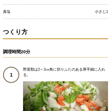
真塩
小さじ1
つくり方
調理時間
20分
野菜類は2～3㎝角に切りふたのある厚手鍋に入れ
1
る。