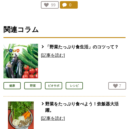
コメント：
0
件。コメントを見る。
お気に入り登録：
99
人が登録
関連コラム
「野菜たっぷり食生活」のコツって？
[記事を読む]
お気
7
人
健康
野菜
ビオサポ
レシピ
野菜をたっぷり食べよう！炊飯器大活
躍。
[記事を読む]