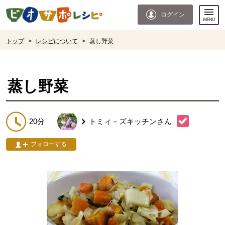
本文へジャンプする。
ページの先頭です。
ログイン
ここからサイト内共通メニューです。
サイト内共通メニューをスキップする
サイト内共通メニューここまで。
ここから現在位置です。
トップ
>
レシピについて
>
蒸し野菜
現在位置ここまで
蒸し野菜
20分
トミィ－ズキッチン
さん
フォローする