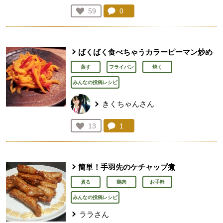
コメント：
0
件。コメントを見る。
お気に入り登録：
59
人が登録
ばくばく食べちゃうカラーピーマン炒め
蒸す
フライパン
焼く
みんなの投稿レシピ
きくちゃんさん
コメント：
1
件。コメントを見る。
お気に入り登録：
13
人が登録
簡単！手羽先のケチャップ煮
煮る
鶏肉
お手軽
みんなの投稿レシピ
ララさん