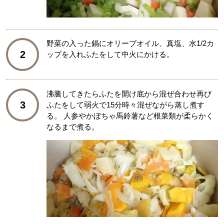
野菜の入った鍋にオリーブオイル、真塩、水1/2カ
2
ップを入れふたをして中火にかける。
沸騰してきたらふたを開け底から混ぜ合わせ再び
3
ふたをして弱火で15分時々混ぜながら蒸し煮す
る。 人参やかぼちゃ馬鈴薯など根菜類が柔らかく
なるまで煮る。