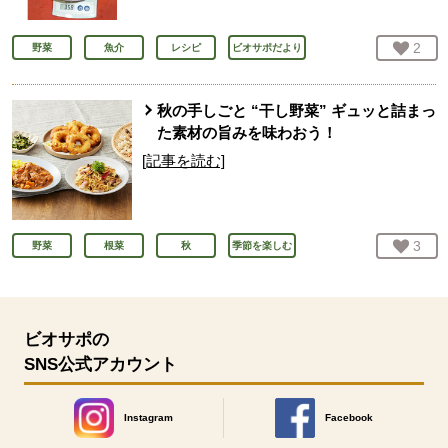
お気
2
人
野菜
魚介
レシピ
ビオサポだより
秋の手しごと “干し野菜” ギュッと詰まっ
た素材の旨みを味わおう！
[記事を読む]
お気
3
人
野菜
根菜
秋
季節を楽しむ
ビオサポの
SNS公式アカウント
Instagram
Facebook
別のウィンドウで開きます。
別のウィンドウで開きます