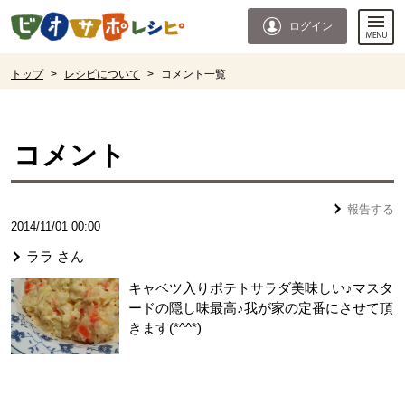
本文へジャンプする。
ページの先頭です。
ログイン
ここからサイト内共通メニューです。
サイト内共通メニューをスキップする
サイト内共通メニューここまで。
ここから現在位置です。
トップ
>
レシピについて
>
コメント一覧
現在位置ここまで
コメント
報告する
2014/11/01 00:00
ララ
さん
キャベツ入りポテトサラダ美味しい♪マスタ
ードの隠し味最高♪我が家の定番にさせて頂
きます(*^^*)