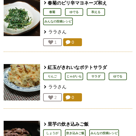
春菊のピリ辛マヨネーズ和え
春菊
ゆでる
和える
みんなの投稿レシピ
ララ
さん
コメント：
0
件。コメントを見る。
お気に入り登録：
1
人が登録
紅玉がきれいなポテトサラダ
りんご
じゃがいも
サラダ
ゆでる
ララ
さん
コメント：
0
件。コメントを見る。
お気に入り登録：
2
人が登録
里芋の炊き込みご飯
しょうが
炊き込みご飯
みんなの投稿レシピ