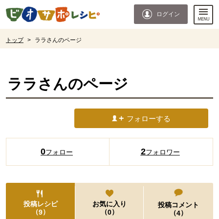
本文へジャンプする。
ページの先頭です。
ログイン
ここからサイト内共通メニューです。
サイト内共通メニューをスキップする
サイト内共通メニューここまで。
ここから現在位置です。
トップ
>
ララさんのページ
現在位置ここまで
ララ
さんのページ
フォローする
0
2
フォロー
フォロワー
投稿レシピ
お気に入り
投稿コメント
（
）
（
）
9
0
（
）
4