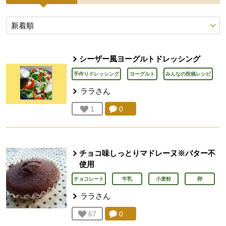
投稿レシピ
シーザー風ヨーグルトドレッシング
手作りドレッシング
ヨーグルト
みんなの投稿レシピ
ララ
さん
コメント：
0
件。コメントを見る。
お気に入り登録：
1
人が登録
チョコ味しっとりマドレーヌ※バター不
使用
チョコレート
牛乳
小麦粉
卵
ララ
さん
コメント：
0
件。コメントを見る。
お気に入り登録：
67
人が登録