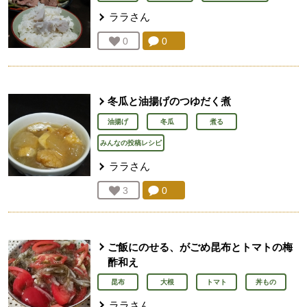
ララ
さん
コメント：
0
件。コメントを見る。
お気に入り登録：
0
人が登録
冬瓜と油揚げのつゆだく煮
油揚げ
冬瓜
煮る
みんなの投稿レシピ
ララ
さん
コメント：
0
件。コメントを見る。
お気に入り登録：
3
人が登録
ご飯にのせる、がごめ昆布とトマトの梅
酢和え
昆布
大根
トマト
丼もの
ララ
さん