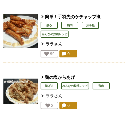
簡単！手羽先のケチャップ煮
煮る
鶏肉
お手軽
みんなの投稿レシピ
ララ
さん
コメント：
0
件。コメントを見る。
お気に入り登録：
99
人が登録
鶏の塩からあげ
揚げる
みんなの投稿レシピ
鶏肉
ララ
さん
コメント：
0
件。コメントを見る。
お気に入り登録：
2
人が登録