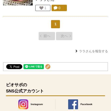
コメント：
0
件。コメントを見る。
お気に入り登録：
1
人が登録
1
前へ
次へ
ララ
さんを報告する
ビオサポの
SNS公式アカウント
Instagram
Facebook
別のウィンドウで開きます。
別のウィンドウで開きます