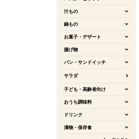
を開く
汁もの
を開く
鍋もの
を開く
お菓子・デザート
を開く
揚げ物
を開く
パン・サンドイッチ
を開く
サラダ
子ども・高齢者向け
を開く
おうち調味料
を開く
ドリンク
を開く
漬物・保存食
を開く