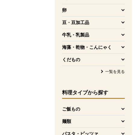
を開く
卵
を開く
豆・豆加工品
を開く
牛乳・乳製品
を開く
海藻・乾物・こんにゃく
を開く
くだもの
を開く
一覧を見る
料理タイプ
から探す
ご飯もの
を開く
麺類
を開く
パスタ・ピッツァ