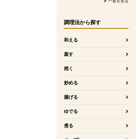
一覧を見る
調理法
から探す
和える
蒸す
焼く
炒める
揚げる
ゆでる
煮る