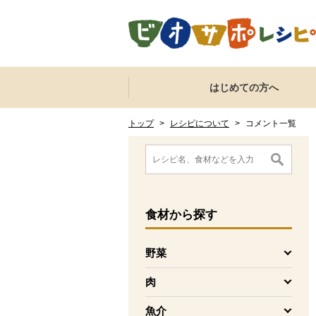
本文へジャンプする。
ページの先頭です。
ここからサイト内共通メニューです。
サイト内共通メニューをスキップする
はじめての方へ
サイト内共通メニューここまで。
ここから現在位置です。
現在位置ここまで
トップ
>
レシピについて
>
コメント一覧
ここから消費材検索メニューです。
消費材検索メニューここまで。
ここから本文です。
食材
から探す
野菜
を開く
肉
を開く
魚介