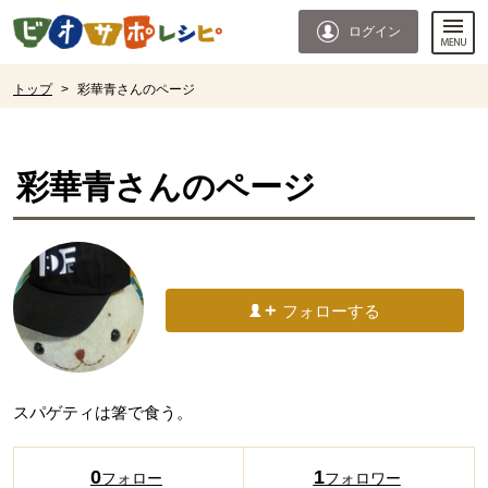
本文へジャンプする。
ページの先頭です。
ログイン
ここからサイト内共通メニューです。
サイト内共通メニューをスキップする
サイト内共通メニューここまで。
ここから現在位置です。
トップ
>
彩華青さんのページ
現在位置ここまで
彩華青
さんのページ
フォローする
スパゲティは箸で食う。
0
1
フォロー
フォロワー