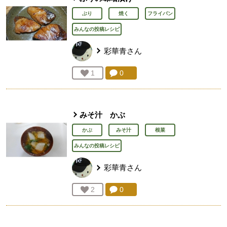
ぶり
焼く
フライパン
みんなの投稿レシピ
彩華青
さん
コメント：
0
件。コメントを見る。
お気に入り登録：
1
人が登録
みそ汁 かぶ
かぶ
みそ汁
根菜
みんなの投稿レシピ
彩華青
さん
コメント：
0
件。コメントを見る。
お気に入り登録：
2
人が登録