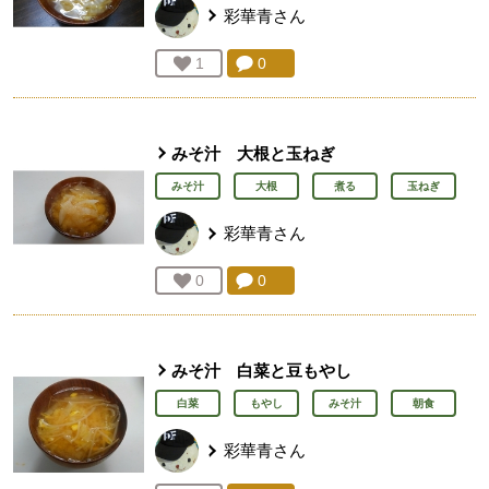
彩華青
さん
コメント：
0
件。コメントを見る。
お気に入り登録：
1
人が登録
みそ汁 大根と玉ねぎ
みそ汁
大根
煮る
玉ねぎ
彩華青
さん
コメント：
0
件。コメントを見る。
お気に入り登録：
0
人が登録
みそ汁 白菜と豆もやし
白菜
もやし
みそ汁
朝食
彩華青
さん