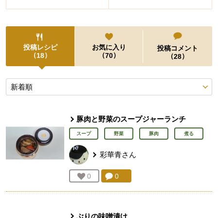
投稿レシピ
お気に入り
投稿コメント
（
）
（
）
18
70
（
）
28
投稿レシピ
豚肉と野菜のスープジャーランチ
スープ
野菜
豚肉
煮る
彩華青
さん
コメント：
0
件。コメントを見る。
お気に入り登録：
0
人が登録
ぶりの味噌漬け