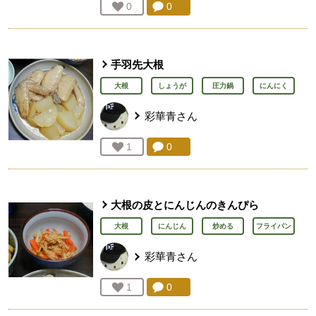
コメント：
0
件。コメントを見る。
お気に入り登録：
0
人が登録
手羽先大根
大根
しょうが
圧力鍋
にんにく
彩華青
さん
コメント：
0
件。コメントを見る。
お気に入り登録：
1
人が登録
大根の皮とにんじんのきんぴら
大根
にんじん
炒める
フライパン
彩華青
さん
コメント：
0
件。コメントを見る。
お気に入り登録：
1
人が登録