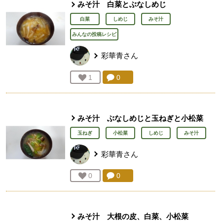
みそ汁 白菜とぶなしめじ
白菜
しめじ
みそ汁
みんなの投稿レシピ
彩華青
さん
コメント：
0
件。コメントを見る。
お気に入り登録：
1
人が登録
みそ汁 ぶなしめじと玉ねぎと小松菜
玉ねぎ
小松菜
しめじ
みそ汁
彩華青
さん
コメント：
0
件。コメントを見る。
お気に入り登録：
0
人が登録
みそ汁 大根の皮、白菜、小松菜