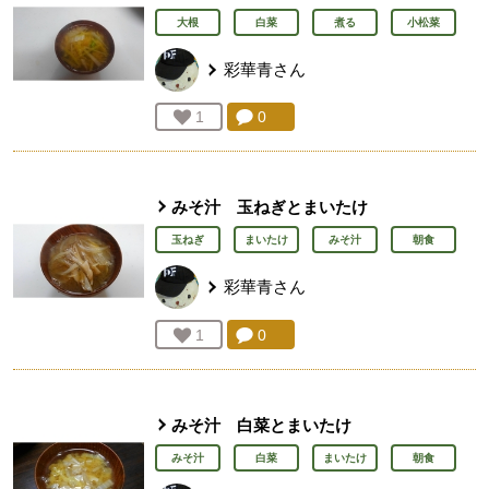
大根
白菜
煮る
小松菜
彩華青
さん
コメント：
0
件。コメントを見る。
お気に入り登録：
1
人が登録
みそ汁 玉ねぎとまいたけ
玉ねぎ
まいたけ
みそ汁
朝食
彩華青
さん
コメント：
0
件。コメントを見る。
お気に入り登録：
1
人が登録
みそ汁 白菜とまいたけ
みそ汁
白菜
まいたけ
朝食