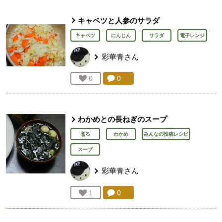
キャベツと人参のサラダ
キャベツ
にんじん
サラダ
電子レンジ
彩華青
さん
コメント：
0
件。コメントを見る。
お気に入り登録：
0
人が登録
わかめとの長ねぎのスープ
煮る
わかめ
みんなの投稿レシピ
スープ
彩華青
さん
コメント：
0
件。コメントを見る。
お気に入り登録：
1
人が登録