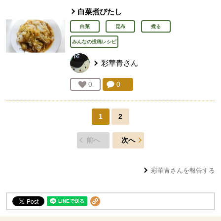
白菜煮びたし
白菜
昆布
煮る
みんなの投稿レシピ
彩華青
さん
コメント：
0
件。コメントを見る。
お気に入り登録：
0
人が登録
1
2
前へ
次へ
彩華青
さんを報告する