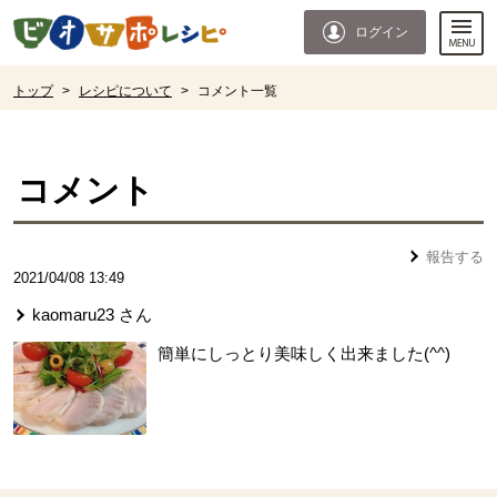
本文へジャンプする。
ページの先頭です。
ログイン
ここからサイト内共通メニューです。
サイト内共通メニューをスキップする
サイト内共通メニューここまで。
ここから現在位置です。
トップ
>
レシピについて
>
コメント一覧
現在位置ここまで
コメント
報告する
2021/04/08 13:49
kaomaru23
さん
簡単にしっとり美味しく出来ました(^^)