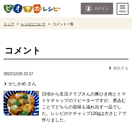
本文へジャンプする。
ページの先頭です。
ログイン
ここからサイト内共通メニューです。
サイト内共通メニューをスキップする
サイト内共通メニューここまで。
ここから現在位置です。
トップ
>
レシピについて
>
コメント一覧
現在位置ここまで
コメント
報告する
2022/12/26 23:17
かしかめ
さん
日頃から生活クラブさんの豚ひき肉とトマ
トケチャップのリピーターですが、煮込む
ことでどちらの旨味も溢れ出す一品でし
た。レシピのケチャップ120gは大さじ７で
作りました。