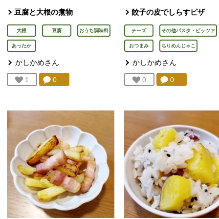
豆腐と大根の煮物
餃子の皮でしらすピザ
大根
豆腐
おうち調味料
チーズ
その他パスタ・ピッツァ
あったか
おつまみ
ちりめんじゃこ
かしかめ
さん
かしかめ
さん
コメント：
0
件。コメントを見る。
コメント：
0
件。コメント
お気に入り登録：
1
人が登録
お気に入り登録：
0
人が登録