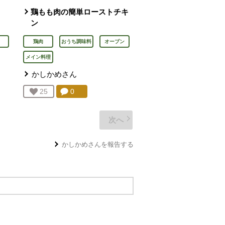
鶏もも肉の簡単ローストチキ
ン
鶏肉
おうち調味料
オーブン
メイン料理
かしかめ
さん
を見る。
コメント：
0
件。コメントを見る。
お気に入り登録：
25
人が登録
次へ
かしかめ
さんを報告する