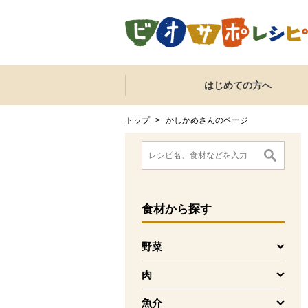
本文へジャンプする。
ページの先頭です。
ここからサイト内共通メニューです。
サイト内共通メニューをスキップする
はじめての方へ
サイト内共通メニューここまで。
ここから現在位置です。
現在位置ここまで
トップ
>
かしかめさんのページ
ここから消費材検索メニューです。
消費材検索メニューここまで。
ここから本文です。
食材
から探す
野菜
を開く
肉
を開く
魚介