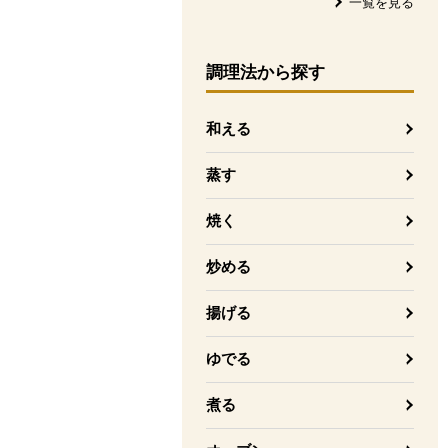
一覧を見る
調理法
から探す
和える
蒸す
焼く
炒める
揚げる
ゆでる
煮る