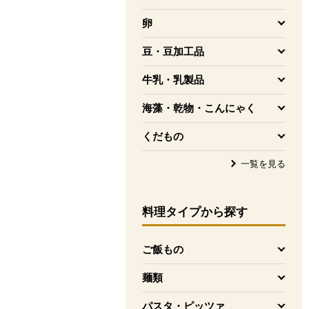
を開く
卵
を開く
豆・豆加工品
を開く
牛乳・乳製品
を開く
海藻・乾物・こんにゃく
を開く
くだもの
を開く
一覧を見る
料理タイプ
から探す
ご飯もの
を開く
麺類
を開く
パスタ・ピッツァ