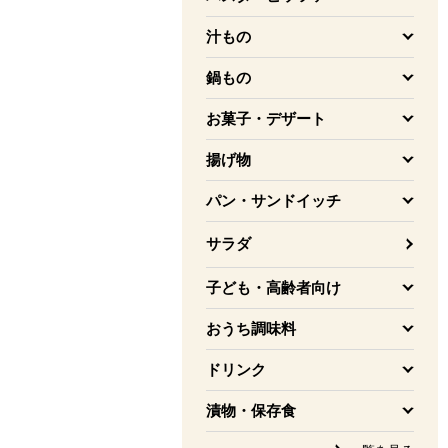
を開く
汁もの
を開く
鍋もの
を開く
お菓子・デザート
を開く
揚げ物
を開く
パン・サンドイッチ
を開く
サラダ
子ども・高齢者向け
を開く
おうち調味料
を開く
ドリンク
を開く
漬物・保存食
を開く