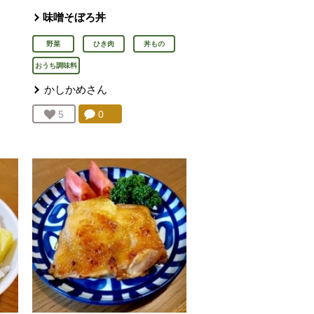
味噌そぼろ丼
野菜
ひき肉
丼もの
おうち調味料
かしかめ
さん
を見る。
コメント：
0
件。コメントを見る。
お気に入り登録：
5
人が登録