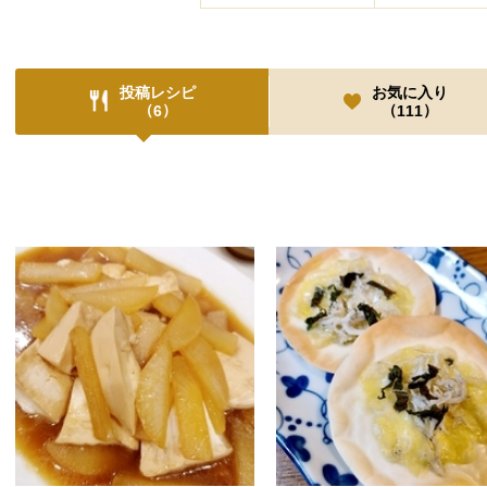
投稿レシピ
お気に入り
（
）
（
）
6
111
投稿レシピ