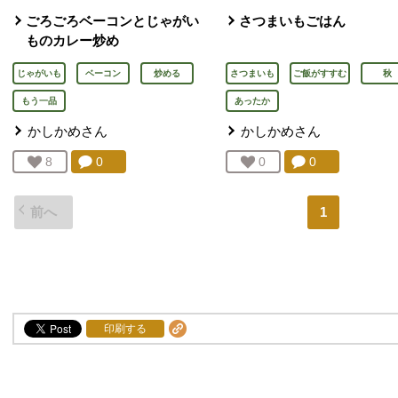
ごろごろベーコンとじゃがい
さつまいもごはん
ものカレー炒め
じゃがいも
ベーコン
炒める
さつまいも
ご飯がすすむ
秋
もう一品
あったか
かしかめ
さん
かしかめ
さん
コメント：
0
件。コメントを見る。
コメント：
0
件。コメント
お気に入り登録：
8
人が登録
お気に入り登録：
0
人が登録
前へ
1
印刷する