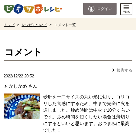
本文へジャンプする。
ページの先頭です。
ログイン
ここからサイト内共通メニューです。
サイト内共通メニューをスキップする
サイト内共通メニューここまで。
ここから現在位置です。
トップ
>
レシピについて
>
コメント一覧
現在位置ここまで
コメント
報告する
2022/12/22 20:52
かしかめ
さん
砂肝を一口サイズの丸い形に切り、コリコ
リした食感にするため、中まで完全に火を
通しました。炒め時間は中火で10分くらい
です。炒め時間を短くしたい場合は薄切り
にするといいと思います。おつまみに最高
でした！