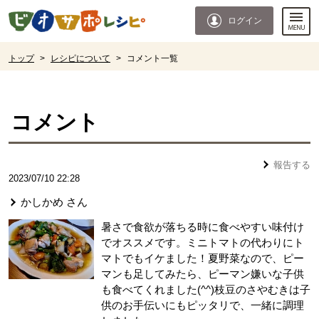
本文へジャンプする。
ページの先頭です。
ログイン
ここからサイト内共通メニューです。
サイト内共通メニューをスキップする
サイト内共通メニューここまで。
ここから現在位置です。
トップ
>
レシピについて
>
コメント一覧
現在位置ここまで
コメント
報告する
2023/07/10 22:28
かしかめ
さん
暑さで食欲が落ちる時に食べやすい味付け
でオススメです。ミニトマトの代わりにト
マトでもイケました！夏野菜なので、ピー
マンも足してみたら、ピーマン嫌いな子供
も食べてくれました(^^)枝豆のさやむきは子
供のお手伝いにもピッタリで、一緒に調理