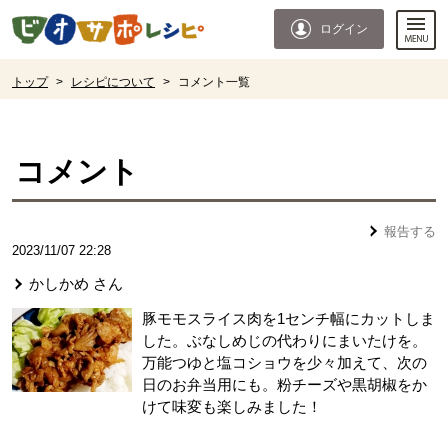
本文へジャンプする。
ページの先頭です。
ログイン
ここからサイト内共通メニューです。
サイト内共通メニューをスキップする
サイト内共通メニューここまで。
ここから現在位置です。
トップ
>
レシピについて
>
コメント一覧
現在位置ここまで
コメント
報告する
2023/11/07 22:28
かしかめ
さん
豚モモスライス肉を1センチ幅にカットしま
した。ぶなしめじの代わりにまいたけを。
万能つゆと塩コショウを少々加えて、次の
日のお弁当用にも。粉チーズや黒胡椒をか
けて味変も楽しみました！