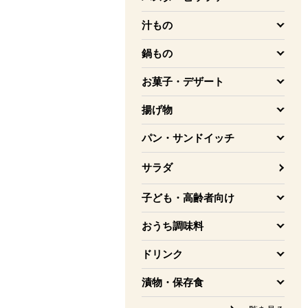
を開く
汁もの
を開く
鍋もの
を開く
お菓子・デザート
を開く
揚げ物
を開く
パン・サンドイッチ
を開く
サラダ
子ども・高齢者向け
を開く
おうち調味料
を開く
ドリンク
を開く
漬物・保存食
を開く