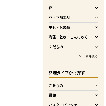
を開く
卵
を開く
豆・豆加工品
を開く
牛乳・乳製品
を開く
海藻・乾物・こんにゃく
を開く
くだもの
を開く
一覧を見る
料理タイプ
から探す
ご飯もの
を開く
麺類
を開く
パスタ・ピッツァ