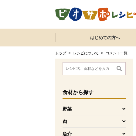
本文へジャンプする。
ページの先頭です。
ここからサイト内共通メニューです。
サイト内共通メニューをスキップする
はじめての方へ
サイト内共通メニューここまで。
ここから現在位置です。
現在位置ここまで
トップ
>
レシピについて
>
コメント一覧
ここから消費材検索メニューです。
消費材検索メニューここまで。
ここから本文です。
食材
から探す
野菜
を開く
肉
を開く
魚介