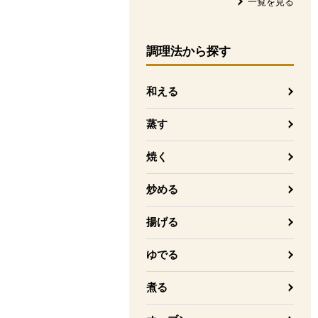
一覧を見る
調理法
から探す
和える
蒸す
焼く
炒める
揚げる
ゆでる
煮る