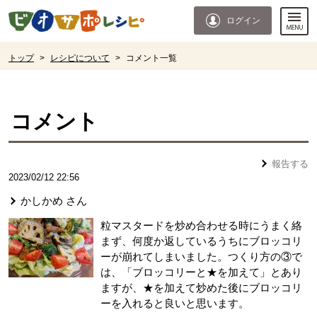
本文へジャンプする。
ページの先頭です。
ログイン
ここからサイト内共通メニューです。
サイト内共通メニューをスキップする
サイト内共通メニューここまで。
ここから現在位置です。
トップ
>
レシピについて
>
コメント一覧
現在位置ここまで
コメント
報告する
2023/02/12 22:56
かしかめ
さん
粒マスタードを炒め合わせる時にうまく絡
まず、何度か返しているうちにブロッコリ
ーが崩れてしまいました。つくり方の③で
は、「ブロッコリーと★を加えて」とあり
ますが、★を加えて炒めた後にブロッコリ
ーを入れると良いと思います。