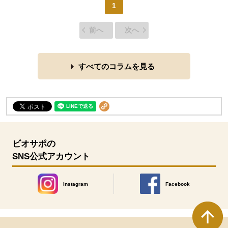
1
前へ
次へ
すべてのコラムを見る
ビオサポの
SNS公式アカウント
Instagram
Facebook
別のウィンドウで開きます。
別のウィンドウで開きます
本文ここまで。
ここから共通フッターメニューです。