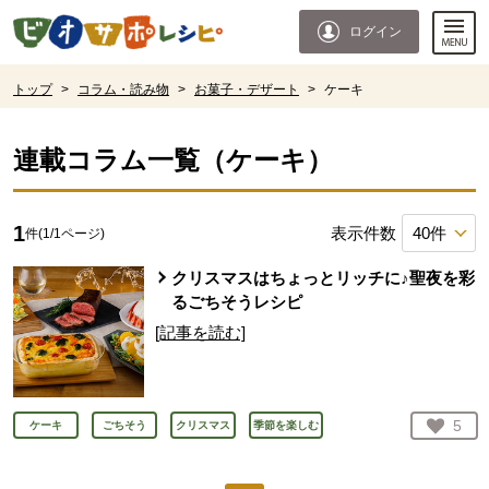
本文へジャンプする。
ページの先頭です。
ログイン
ここからサイト内共通メニューです。
サイト内共通メニューをスキップする
サイト内共通メニューここまで。
ここから現在位置です。
トップ
>
コラム・読み物
>
お菓子・デザート
>
ケーキ
現在位置ここまで
連載コラム一覧（
ケーキ
）
1
表示件数
件(
1
/
1
ページ)
クリスマスはちょっとリッチに♪聖夜を彩
るごちそうレシピ
[記事を読む]
お気
5
ケーキ
ごちそう
クリスマス
季節を楽しむ
人が