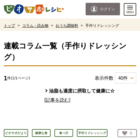
本文へジャンプする。
ページの先頭です。
ログイン
ここからサイト内共通メニューです。
サイト内共通メニューをスキップする
サイト内共通メニューここまで。
ここから現在位置です。
トップ
>
コラム・読み物
>
おうち調味料
>
手作りドレッシング
現在位置ここまで
連載コラム一覧（
手作りドレッシン
グ
）
1
表示件数
件(
1
/
1
ページ)
油脂も適度に摂取して健康に☆
[記事を読む]
お気
0
ビオサポだより
健康な食
食べ方
手作りドレッシング
人が