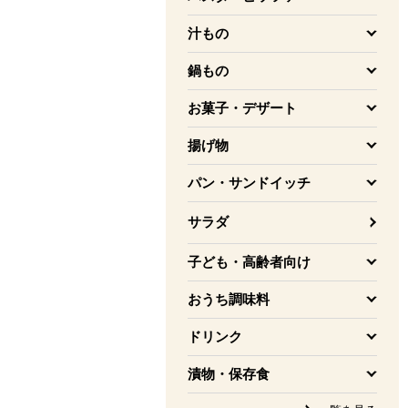
を開く
汁もの
を開く
鍋もの
を開く
お菓子・デザート
を開く
揚げ物
を開く
パン・サンドイッチ
を開く
サラダ
子ども・高齢者向け
を開く
おうち調味料
を開く
ドリンク
を開く
漬物・保存食
を開く