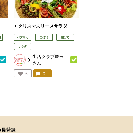
クリスマスリースサラダ
理
パプリカ
ごぼう
揚げる
サラダ
生活クラブ埼玉
さん
を見る。
コメント：
0
件。コメントを見る。
お気に入り登録：
6
人が登録
会員登録