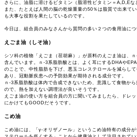
さらに、油脂に溶けるビタミン（脂溶性ビタミン＝A,D,E
また、たとえば人間の脳の乾燥重量の50％は脂質で出来て
も大事な役割を果たしているのです。
今日は、組合員のみなさんから質問の多い２つの食用油につ
えごま油（しそ油）
シソ科の植物「えごま（荏胡麻）」が原料のえごま油は、ｎ-
含んでいます。ｎ-3系脂肪酸とは、よく耳にするDHAやE
のことで、中性脂肪を下げ、悪玉コレステロールを減らして
あり、冠動脈疾患への予防効果が期待される成分です。
ｎ-3系脂肪酸は体内で合成できないため、意識して食物か
ので、熱を加えない調理法が良いそうです。
えごま油の使い方を組合員の方に聞いてみましたら、ドレッ
にかけてもGOODだそうです。
こめ油
こめ油には、「γ-オリザノール」というこめ油特有の成分
ステロールを低くする」ことから健康油として注目されてい