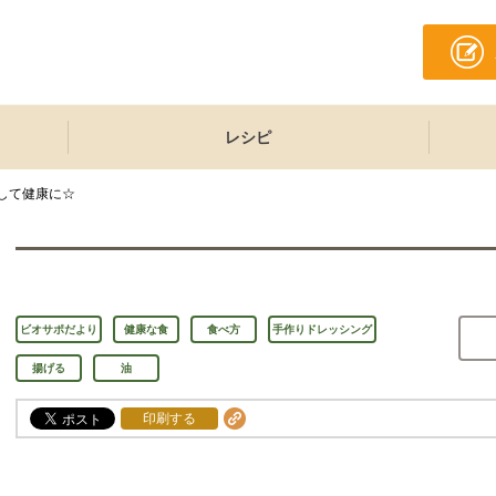
レシピ
して健康に☆
ビオサポだより
健康な食
食べ方
手作りドレッシング
揚げる
油
印刷する