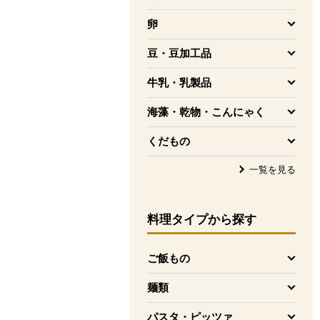
を開く
卵
を開く
豆・豆加工品
を開く
牛乳・乳製品
を開く
海藻・乾物・こんにゃく
を開く
くだもの
を開く
一覧を見る
料理タイプ
から探す
ご飯もの
を開く
麺類
を開く
パスタ・ピッツァ