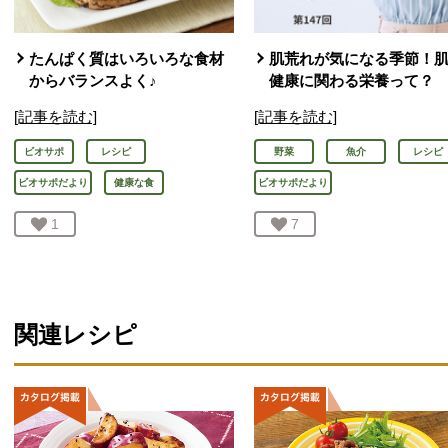
たんぱく質はいろいろな食材
肌荒れが気になる季節！
からバランスよく♪
健康に関わる栄養って？
[記事を読む]
[記事を読む]
ビオサポ
レシピ
野菜
魚介
レシピ
ビオサポだより
健康な食
ビオサポだより
お気に入り登録：
1
人が登録
お気に入り登録：
7
人が登録
関連レシピ