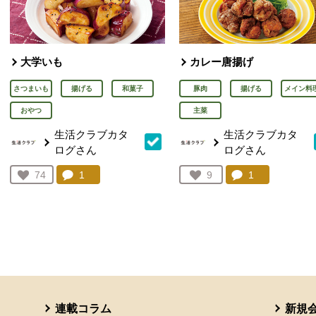
大学いも
カレー唐揚げ
さつまいも
揚げる
和菓子
豚肉
揚げる
メイン料
おやつ
主菜
生活クラブカタ
生活クラブカタ
ログさん
ログさん
コメント：
1
件。コメントを見る。
コメント：
1
件。コメント
お気に入り登録：
74
お気に入り登録：
9
人が登録
人が登録
連載コラム
新規