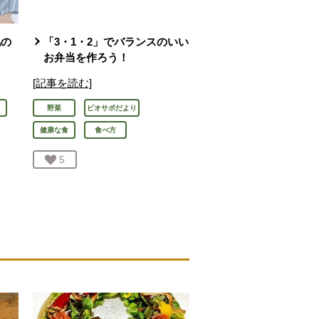
肌の
「3・1・2」でバランスのいい
お弁当を作ろう！
[記事を読む]
野菜
ビオサポだより
健康な食
食べ方
お気に入り登録：
5
人が登録