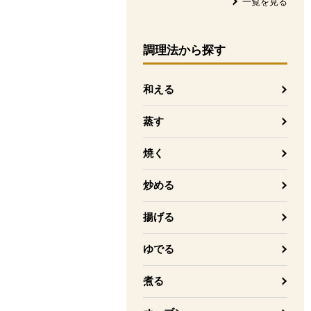
一覧を見る
調理法
から探す
和える
蒸す
焼く
炒める
揚げる
ゆでる
煮る