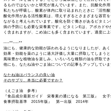
るものではないかと研究が進んでいます。また、抗酸化作用
私たちが呼吸し、酸素が体内に取り込まれたときに「活性酸
酸化作用がある活性酸素は、増えすぎるとさまざまな器官を
ながると考えられています。酸化を防ぐ働きがあるビタミン
病の予防にも必要な栄養素です。ビタミンEは、アボカドや
く含まれますが、こめ油にも多く含まれています。適度に上
----**----**
油にも、健康的な効能が謳われるようになりましたが、あく
効果・効能を薬のように過大評価し大量に摂取してしまうと
風味豊かな植物油を楽しみ、いろいろな種類の油を摂取でき
他にも、なたね油やごま油についての記事もアップしていま
なたね油はバランスの良い油
そのサプリ、本当に必要ですか？
（えごま油 参考）
『食品成分最新ガイド 栄養素の通になる 第三版』 女子栄
食事摂取基準 2015年版』 第一出版 2014年