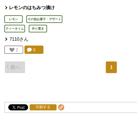
レモンのはちみつ漬け
レモン
その他お菓子・デザート
ティータイム
作り置き
7110
さん
コメント：
0
件。コメントを見る。
お気に入り登録：
2
人が登録
前へ
1
印刷する