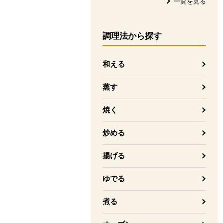
一覧を見る
調理法
から探す
和える
蒸す
焼く
炒める
揚げる
ゆでる
煮る