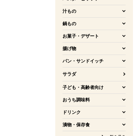
を開く
汁もの
を開く
鍋もの
を開く
お菓子・デザート
を開く
揚げ物
を開く
パン・サンドイッチ
を開く
サラダ
子ども・高齢者向け
を開く
おうち調味料
を開く
ドリンク
を開く
漬物・保存食
を開く