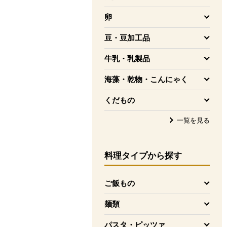
を開く
卵
を開く
豆・豆加工品
を開く
牛乳・乳製品
を開く
海藻・乾物・こんにゃく
を開く
くだもの
を開く
一覧を見る
料理タイプ
から探す
ご飯もの
を開く
麺類
を開く
パスタ・ピッツァ