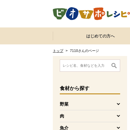
本文へジャンプする。
ページの先頭です。
ここからサイト内共通メニューです。
サイト内共通メニューをスキップする
はじめての方へ
サイト内共通メニューここまで。
ここから現在位置です。
現在位置ここまで
トップ
>
7110さんのページ
ここから消費材検索メニューです。
消費材検索メニューここまで。
ここから本文です。
食材
から探す
野菜
を開く
肉
を開く
魚介