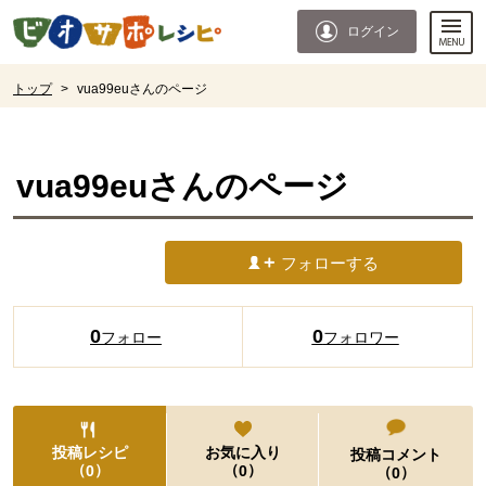
本文へジャンプする。
ページの先頭です。
ログイン
ここからサイト内共通メニューです。
サイト内共通メニューをスキップする
サイト内共通メニューここまで。
ここから現在位置です。
トップ
>
vua99euさんのページ
現在位置ここまで
vua99eu
さんのページ
フォローする
0
0
フォロー
フォロワー
投稿レシピ
お気に入り
投稿コメント
（
）
（
）
0
0
（
）
0