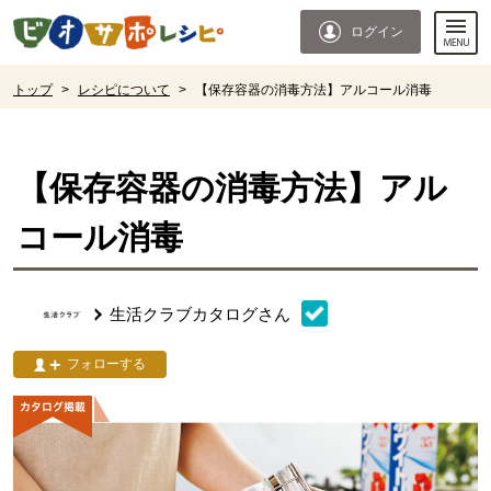
本文へジャンプする。
ページの先頭です。
ログイン
ここからサイト内共通メニューです。
サイト内共通メニューをスキップする
サイト内共通メニューここまで。
ここから現在位置です。
トップ
>
レシピについて
>
【保存容器の消毒方法】アルコール消毒
現在位置ここまで
【保存容器の消毒方法】アル
コール消毒
生活クラブカタログ
さん
フォローする