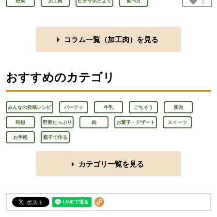
お気
1
野菜
加工肉
ビオサポだより
食べ方
人が
コラム一覧（
加工肉
）を見る
おすすめのカテゴリ
みんなの投稿レシピ
パーティ
牛乳
ごちそう
豚肉
時短
野菜たっぷり
肉
お菓子・デザート
スイーツ
お手軽
親子で作る
カテゴリ一覧を見る