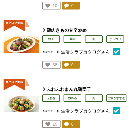
コメント：
0
件。コメントを見る。
お気に入り登録：
10
人が登録
鶏肉きもの甘辛炒め
焼く
鶏肉
肉
がっつり
生活クラブカタログさん
コメント：
0
件。コメントを見る。
お気に入り登録：
38
人が登録
ふわふわまん丸鶏団子
玉ねぎ
炒める
肉
ご飯がすすむ
生活クラブカタログさん
コメント：
0
件。コメントを見る。
お気に入り登録：
15
人が登録