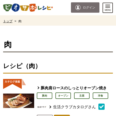
本文へジャンプする。
ページの先頭です。
ログイン
ここからサイト内共通メニューです。
サイト内共通メニューをスキップする
サイト内共通メニューここまで。
ここから現在位置です。
トップ
>
肉
現在位置ここまで
肉
レシピ（肉）
豚肉肩ロースのしっとりオーブン焼き
豚肉
オーブン
主菜
洋食
生活クラブカタログさん