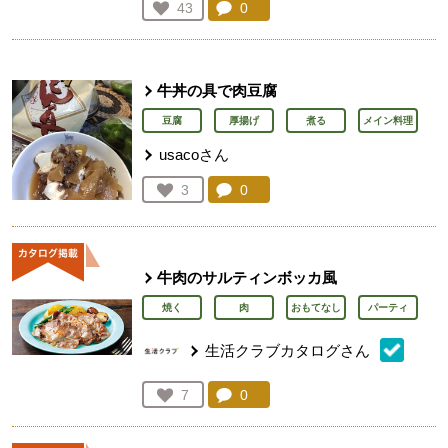
コメント：
0
件。コメントを見る。
お気に入り登録：
43
人が登録
牛丼の具で肉豆腐
豆腐
厚揚げ
煮る
メイン料理
usacoさん
コメント：
0
件。コメントを見る。
お気に入り登録：
3
人が登録
牛肉のサルティンボッカ風
焼く
肉
おもてなし
パーティ
生活クラブカタログさん
コメント：
0
件。コメントを見る。
お気に入り登録：
7
人が登録