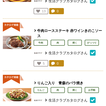
生活クラブカタログさん
コメント：
0
件。コメントを見る。
お気に入り登録：
13
人が登録
牛肉ロースステーキ 赤ワインきのこソー
ス
牛肉
肉
焼く
がっつり
生活クラブカタログさん
コメント：
0
件。コメントを見る。
お気に入り登録：
5
人が登録
りんご入り 青森のバラ焼き
りんご
肉
焼く
お手軽
生活クラブカタログさん