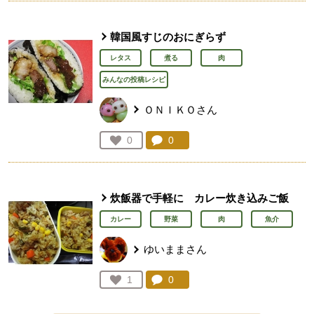
韓国風すじのおにぎらず
レタス
煮る
肉
みんなの投稿レシピ
ＯＮＩＫＯさん
コメント：
0
件。コメントを見る。
お気に入り登録：
0
人が登録
炊飯器で手軽に カレー炊き込みご飯
カレー
野菜
肉
魚介
ゆいままさん
コメント：
0
件。コメントを見る。
お気に入り登録：
1
人が登録