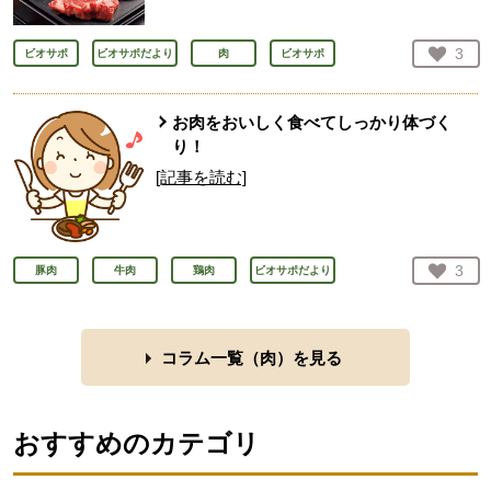
お気
3
ビオサポ
ビオサポだより
肉
ビオサポ
人が
お肉をおいしく食べてしっかり体づく
り！
[記事を読む]
お気
3
豚肉
牛肉
鶏肉
ビオサポだより
人が
コラム一覧（
肉
）を見る
おすすめのカテゴリ