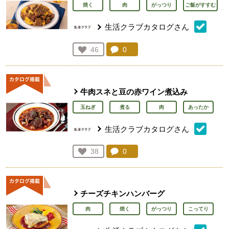
焼く
肉
がっつり
ご飯がすすむ
生活クラブカタログさん
コメント：
0
件。コメントを見る。
お気に入り登録：
46
人が登録
牛肉スネと豆の赤ワイン煮込み
玉ねぎ
煮る
肉
あったか
生活クラブカタログさん
コメント：
0
件。コメントを見る。
お気に入り登録：
38
人が登録
チーズチキンハンバーグ
肉
焼く
がっつり
こってり