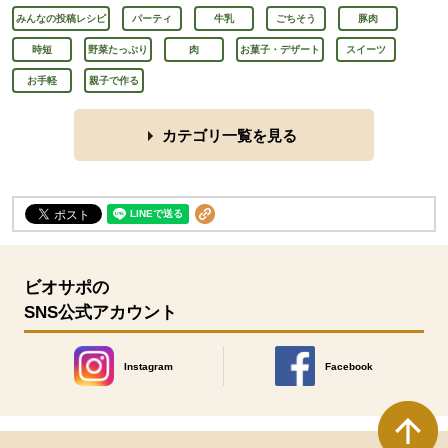
みんなの投稿レシピ
パーティ
牛乳
ごちそう
豚肉
時短
野菜たっぷり
肉
お菓子・デザート
スイーツ
お手軽
親子で作る
カテゴリ一覧を見る
ビオサポの
SNS公式アカウント
Instagram
Facebook
別のウィンドウで開きます。
別のウィンドウで開きます
本文ここまで。
ここから共通フッターメニューです。