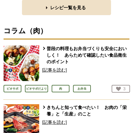
レシピ一覧を見る
コラム（
肉
）
普段の料理もお弁当づくりも安全におい
しく！ あらためて確認したい食品衛生
のポイント
[記事を読む]
お気
3
ビオサポ
ビオサポだより
肉
お弁当
人が
きちんと知って食べたい！ お肉の「栄
養」と「生産」のこと
[記事を読む]