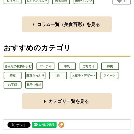
お気
0
ビオサポ
ビオサポだより
美食百彩
栄養バランス
人が
コラム一覧（
美食百彩
）を見る
おすすめのカテゴリ
みんなの投稿レシピ
パーティ
牛乳
ごちそう
豚肉
時短
野菜たっぷり
肉
お菓子・デザート
スイーツ
お手軽
親子で作る
カテゴリ一覧を見る