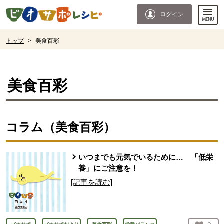
本文へジャンプする。
ページの先頭です。
ログイン
ここからサイト内共通メニューです。
サイト内共通メニューをスキップする
サイト内共通メニューここまで。
ここから現在位置です。
トップ
>
美食百彩
現在位置ここまで
美食百彩
コラム（
美食百彩
）
いつまでも元気でいるために… 「低栄
養」にご注意を！
[記事を読む]