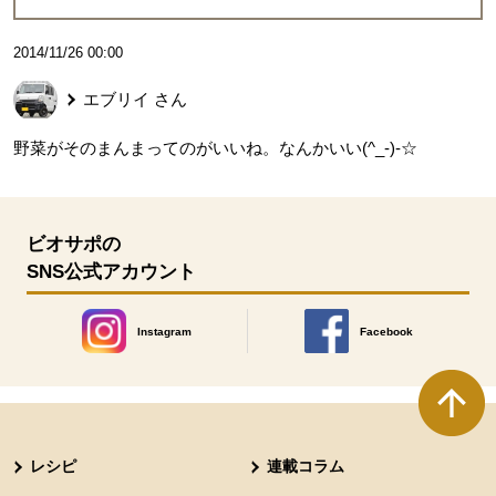
2014/11/26 00:00
エブリイ
さん
野菜がそのまんまってのがいいね。なんかいい(^_-)-☆
ビオサポの
SNS公式アカウント
Instagram
Facebook
別のウィンドウで開きます。
別のウィンドウで開きます
本文ここまで。
ここから共通フッターメニューです。
レシピ
連載コラム