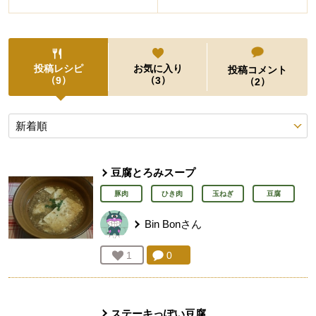
投稿レシピ
お気に入り
投稿コメント
（
）
（
）
9
3
（
）
2
投稿レシピ
豆腐とろみスープ
豚肉
ひき肉
玉ねぎ
豆腐
Bin Bon
さん
コメント：
0
件。コメントを見る。
お気に入り登録：
1
人が登録
ステーキっぽい豆腐