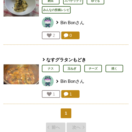
納豆
スパゲッティ
ゆでる
みんなの投稿レシピ
Bin Bon
さん
コメント：
0
件。コメントを見る。
お気に入り登録：
2
人が登録
なすグラタンもどき
ナス
玉ねぎ
チーズ
焼く
Bin Bon
さん
コメント：
1
件。コメントを見る。
お気に入り登録：
1
人が登録
1
前へ
次へ