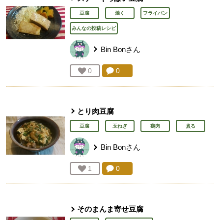
豆腐
焼く
フライパン
みんなの投稿レシピ
Bin Bon
さん
コメント：
0
件。コメントを見る。
お気に入り登録：
0
人が登録
とり肉豆腐
豆腐
玉ねぎ
鶏肉
煮る
Bin Bon
さん
コメント：
0
件。コメントを見る。
お気に入り登録：
1
人が登録
そのまんま寄せ豆腐