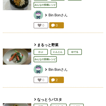
みんなの投稿レシピ
Bin Bon
さん
コメント：
0
件。コメントを見る。
お気に入り登録：
0
人が登録
まるっと野菜
かぶ
にんじん
ゆでる
みんなの投稿レシピ
Bin Bon
さん
コメント：
2
件。コメントを見る。
お気に入り登録：
0
人が登録
なっとうパスタ