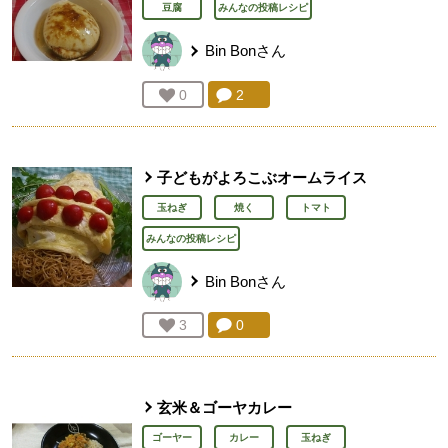
豆腐
みんなの投稿レシピ
Bin Bon
さん
コメント：
2
件。コメントを見る。
お気に入り登録：
0
人が登録
子どもがよろこぶオームライス
玉ねぎ
焼く
トマト
みんなの投稿レシピ
Bin Bon
さん
コメント：
0
件。コメントを見る。
お気に入り登録：
3
人が登録
玄米＆ゴーヤカレー
ゴーヤー
カレー
玉ねぎ