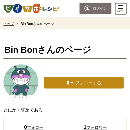
本文へジャンプする。
ページの先頭です。
ログイン
ここからサイト内共通メニューです。
サイト内共通メニューをスキップする
サイト内共通メニューここまで。
ここから現在位置です。
トップ
>
Bin Bonさんのページ
現在位置ここまで
Bin Bon
さんのページ
フォローする
とにかく貧乏である。
0
1
フォロー
フォロワー