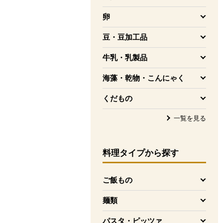
を開く
卵
を開く
豆・豆加工品
を開く
牛乳・乳製品
を開く
海藻・乾物・こんにゃく
を開く
くだもの
を開く
一覧を見る
料理タイプ
から探す
ご飯もの
を開く
麺類
を開く
パスタ・ピッツァ