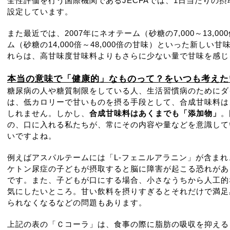
全性評価を行う国際機関であるJECFAでは、1日当たりの摂取
設定しています。
また最近では、2007年にネオテーム（砂糖の7,000～13,0
ム（砂糖の14,000倍～48,000倍の甘味）といった新し
れらは、高甘味度甘味料よりもさらに少ない量で甘味を感じ
本当の意味で「健康的」なものって？をいつも考えた
糖尿病の人や糖質制限をしている人、生活習慣病のためにダ
は、低カロリーで甘いものを摂る手段として、合成甘味料は
しれません。しかし、
合成甘味料はあくまでも「添加物」
。
の、口に入れる私たちが、常にその内容や量などを意識して
いですよね。
例えばアスパルテームには「L-フェニルアラニン」が含ま
ケトン尿症の子どもが摂取すると脳に障害が起こる恐れがあ
です。また、子どもが口にする場合、小さなうちから人工的
気にしたいところ。甘い飲料を摂りすぎるとそれだけで満足
られなくなるなどの問題もあります。
上記の表の「Ｃコーラ」は、食事の際に脂肪の吸収を抑える