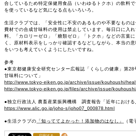
合しているため特定保健用食品（いわゆるトクホ）の飲料で
を使っているなど気になる点もいろいろ。
生活クラブでは、「安全性に不安のあるものや不要なものは
費材での合成甘味料の使用は禁止しています。毎日口に入れ
料。「カロリーゼロ」「糖類ゼロ」「トクホ」などの言葉に
く、原材料表示をしっかり確認するなどしながら、本当の意
をいつも考えていくようにしたいですね。
参考
●東京都健康安全研究センター広報誌「くらしの健康」第28号(
甘味料について」
http://www.tokyo-eiken.go.jp/archive/issue/kouhoushi/heal
http://www.tokyo-eiken.go.jp/files/archive/issue/kouhoushi
●独立行政法人 農畜産業振興機構 調査報告「近年における人
https://www.alic.go.jp/joho-s/joho07_000878.html
●生活クラブの
「知っててよかった！添加物のはなし」
（電
印刷する