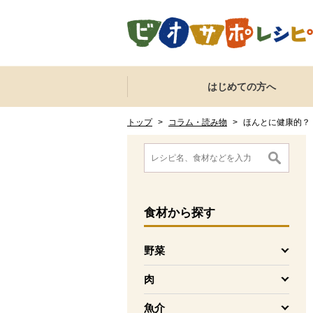
本文へジャンプする。
ページの先頭です。
ここからサイト内共通メニューです。
サイト内共通メニューをスキップする
はじめての方へ
サイト内共通メニューここまで。
ここから現在位置です。
現在位置ここまで
トップ
>
コラム・読み物
>
ほんとに健康的？
ここから消費材検索メニューです。
消費材検索メニューここまで。
ここから本文です。
食材
から探す
野菜
を開く
肉
を開く
魚介