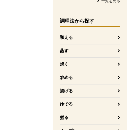
一覧を見る
調理法
から探す
和える
蒸す
焼く
炒める
揚げる
ゆでる
煮る