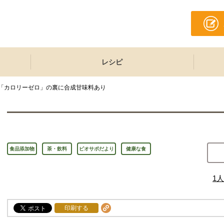
レシピ
「カロリーゼロ」の裏に合成甘味料あり
食品添加物
茶・飲料
ビオサポだより
健康な食
1
人
印刷する