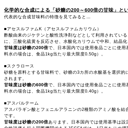
化学的な合成による「砂糖の200～600倍の甘味」
代表的な合成甘味料の特徴を見てみると…
■アセスルファムK（アセスルファムカリウム）
酢酸由来のジケテンと酸性洗浄剤などとして利用されている
に、三酸化硫黄を反応させ、水酸化カリウムで中和、結晶化
甘味度は砂糖の200倍
で、日本国内では使用食品ごとに使用
料水の場合は、食品1kg当たり最大限度0.50g）。
■スクラロース
砂糖を原料とする甘味料で、砂糖の3カ所の水酸基を選択的
されます。
甘味度は砂糖の600倍
で、日本国内では使用食品ごとに使用
料水の場合は、食品1kg当たり最大限度0.40g）。
■アスパルテーム
アスパラギン酸とフェニルアラニンの2種類のアミノ酸を結
です。
甘味度は砂糖の200倍
あります。日本国内では使用基準は設