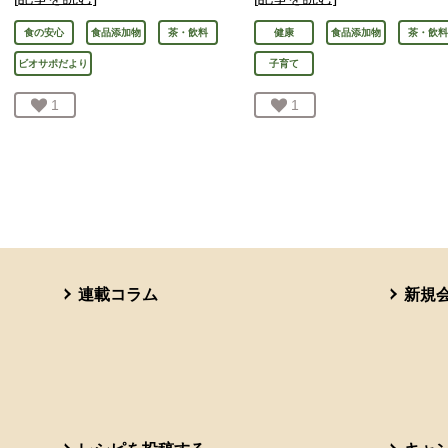
食の安心
食品添加物
茶・飲料
健康
食品添加物
茶・飲料
ビオサポだより
子育て
お気に入り登録：
1
人が登録
お気に入り登録：
1
人が登録
連載コラム
新規