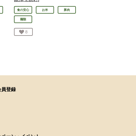
食の安心
お米
豚肉
麺類
お気に入り登録：
8
人が登録
会員登録