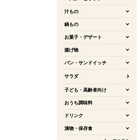
を開く
汁もの
を開く
鍋もの
を開く
お菓子・デザート
を開く
揚げ物
を開く
パン・サンドイッチ
を開く
サラダ
子ども・高齢者向け
を開く
おうち調味料
を開く
ドリンク
を開く
漬物・保存食
を開く