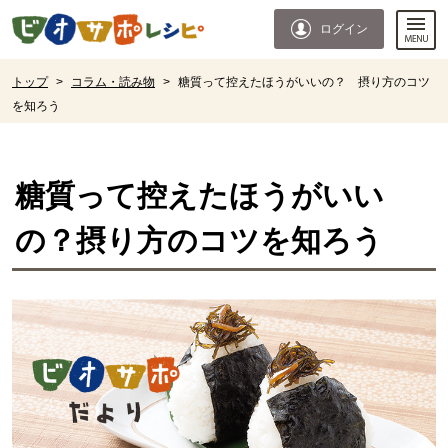
本文へジャンプする。
ページの先頭です。
ログイン
ここからサイト内共通メニューです。
サイト内共通メニューをスキップする
サイト内共通メニューここまで。
ここから現在位置です。
トップ
>
コラム・読み物
>
糖質って控えたほうがいいの？ 摂り方のコツ
を知ろう
現在位置ここまで
糖質って控えたほうがいい
の？摂り方のコツを知ろう