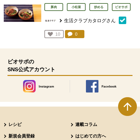
豚肉
小松菜
炒める
ビオサポ
生活クラブカタログさん
コメント：
0
件。コメントを見る。
お気に入り登録：
10
人が登録
ビオサポの
SNS公式アカウント
Instagram
Facebook
別のウィンドウで開きます。
別のウィンドウで開きます
本文ここまで。
ここから共通フッターメニューです。
レシピ
連載コラム
新規会員登録
はじめての方へ