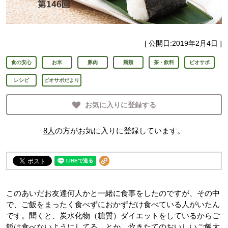
[ 公開日:
2019年2月4日
]
食の安心
お米
豚肉
麺類
茶・飲料
ビオサポ
レシピ
ビオサポだより
お気に入りに登録する
8
人
の方がお気に入りに登録しています。
このあいだお友達何人かと一緒に食事をしたのですが、その中
で、ご飯をまったく食べずにおかずだけ食べている人がいたん
です。聞くと、炭水化物（糖質）ダイエットをしているからご
飯は食べないようにしてる、とか。炊きたてのおいしいご飯大