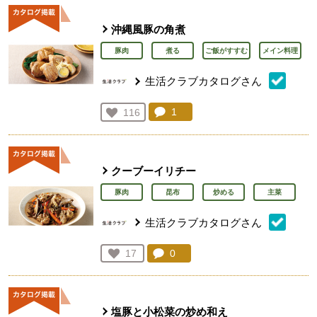
沖縄風豚の角煮
豚肉
煮る
ご飯がすすむ
メイン料理
生活クラブカタログさん
コメント：
1
件。コメントを見る。
お気に入り登録：
116
人が登録
クーブーイリチー
豚肉
昆布
炒める
主菜
生活クラブカタログさん
コメント：
0
件。コメントを見る。
お気に入り登録：
17
人が登録
塩豚と小松菜の炒め和え