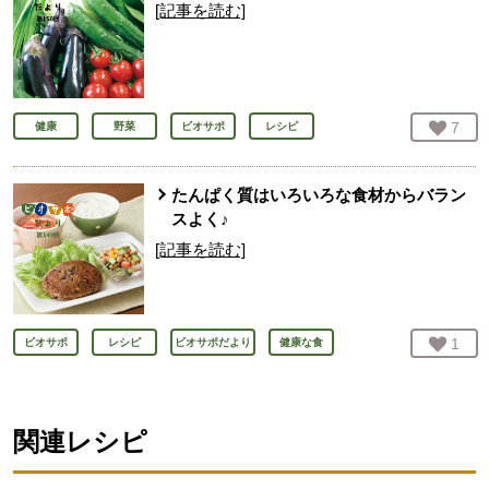
[記事を読む]
お気
7
人
健康
野菜
ビオサポ
レシピ
たんぱく質はいろいろな食材からバラン
スよく♪
[記事を読む]
お気
1
人
ビオサポ
レシピ
ビオサポだより
健康な食
関連レシピ