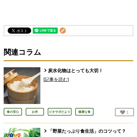
関連コラム
炭水化物はとっても大切！
[記事を読む]
お気
1
人
食の安心
お米
ビオサポだより
健康な食
「野菜たっぷり食生活」のコツって？