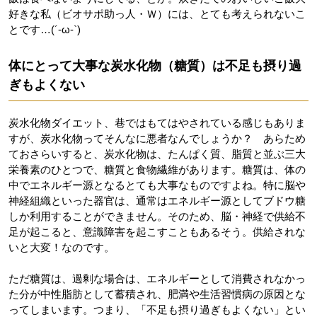
好きな私（ビオサポ助っ人・Ｗ）には、とても考えられないこ
とです…(´-ω-`)
体にとって大事な炭水化物（糖質）は不足も摂り過
ぎもよくない
炭水化物ダイエット、巷ではもてはやされている感じもありま
すが、炭水化物ってそんなに悪者なんでしょうか？ あらため
ておさらいすると、炭水化物は、たんぱく質、脂質と並ぶ三大
栄養素のひとつで、糖質と食物繊維があります。糖質は、体の
中でエネルギー源となるとても大事なものですよね。特に脳や
神経組織といった器官は、通常はエネルギー源としてブドウ糖
しか利用することができません。そのため、脳・神経で供給不
足が起こると、意識障害を起こすこともあるそう。供給されな
いと大変！なのです。
ただ糖質は、過剰な場合は、エネルギーとして消費されなかっ
た分が中性脂肪として蓄積され、肥満や生活習慣病の原因とな
ってしまいます。つまり、「不足も摂り過ぎもよくない」とい