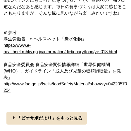
事のバランスにちょっと気をつけることが、健康への一番の近
道なんだなあと感じます。毎日の食事づくりは大変に感じるこ
ともありますが、そんな風に思いながら楽しみたいですね♪
※参考
厚生労働省 e-ヘルスネット「炭水化物」
https://www.e-
healthnet.mhlw.go.jp/information/dictionary/food/ye-018.html
食品安全委員会 食品安全関係情報詳細「世界保健機関
(WHO）、ガイドライン「成人及び児童の糖類摂取量」を発
表」
http://www.fsc.go.jp/fsciis/foodSafetyMaterial/show/syu04220570
294
「ビオサポだより」をもっと見る