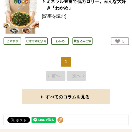
ミネラル豊富で低カロリー。みんな大好
き「わかめ」
[記事を読む]
お気
5
ビオサポ
ビオサポだより
わかめ
炊き込みご飯
人が
1
前へ
次へ
すべてのコラムを見る