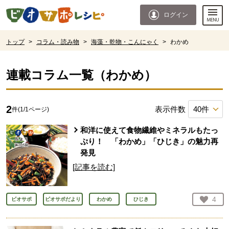
本文へジャンプする。
ページの先頭です。
ログイン
ここからサイト内共通メニューです。
サイト内共通メニューをスキップする
サイト内共通メニューここまで。
ここから現在位置です。
トップ
>
コラム・読み物
>
海藻・乾物・こんにゃく
>
わかめ
現在位置ここまで
連載コラム一覧（
わかめ
）
2
表示件数
件(
1
/
1
ページ)
和洋に使えて食物繊維やミネラルもたっ
ぷり！ 「わかめ」「ひじき」の魅力再
発見
[記事を読む]
お気
4
ビオサポ
ビオサポだより
わかめ
ひじき
人が