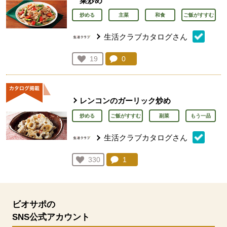
菜炒め
炒める
主菜
和食
ご飯がすすむ
生活クラブカタログさん
コメント：
0
件。コメントを見る。
お気に入り登録：
19
人が登録
レンコンのガーリック炒め
炒める
ご飯がすすむ
副菜
もう一品
生活クラブカタログさん
コメント：
1
件。コメントを見る。
お気に入り登録：
330
人が登録
ビオサポの
SNS公式アカウント