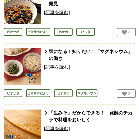
発見
[記事を読む]
お気
4
人
ビオサポ
ビオサポだより
わかめ
ひじき
気になる！知りたい！「マグネシウム」
の働き
[記事を読む]
お気
3
人
ビオサポ
ビオサポだより
ビオサポ
マグネシウム
「生みそ」だからできる！ 発酵のチカ
ラで料理をおいしく！
[記事を読む]