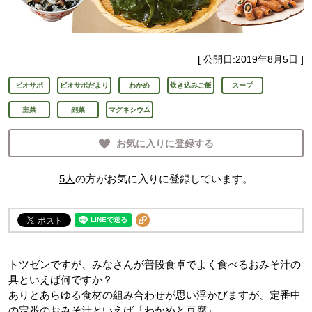
[ 公開日:
2019年8月5日
]
ビオサポ
ビオサポだより
わかめ
炊き込みご飯
スープ
主菜
副菜
マグネシウム
お気に入りに登録する
5
人
の方がお気に入りに登録しています。
トツゼンですが、みなさんが普段食卓でよく食べるおみそ汁の
具といえば何ですか？
ありとあらゆる食材の組み合わせが思い浮かびますが、定番中
の定番のおみそ汁といえば「わかめと豆腐」。