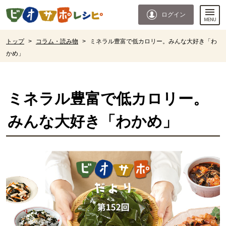
本文へジャンプする。
ページの先頭です。
ログイン
ここからサイト内共通メニューです。
サイト内共通メニューをスキップする
サイト内共通メニューここまで。
ここから現在位置です。
トップ
>
コラム・読み物
>
ミネラル豊富で低カロリー。みんな大好き「わ
かめ」
現在位置ここまで
ミネラル豊富で低カロリー。
みんな大好き「わかめ」