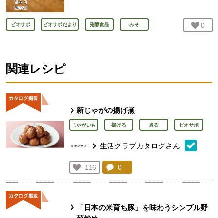
お気
0
人
ビオサポ
ビオサポだより
発酵食品
みそ
関連レシピ
新じゃがの揚げ煮
じゃがいも
揚げる
煮る
ビオサポ
生活クラブカタログさん
コメント：
0
件。コメントを見る。
お気に入り登録：
116
人が登録
「日本の米育ち豚」を味わうシンプル野